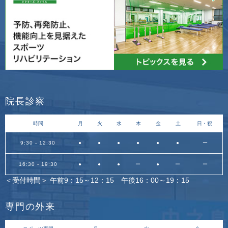
院長診察
時間
月
火
水
木
金
土
日・祝
9:30 - 12:30
●
●
●
●
●
●
ー
16:30 - 19:30
●
●
●
ー
●
ー
ー
＜受付時間＞ 午前9：15～12：15 午後16：00～19：15
専門の外来