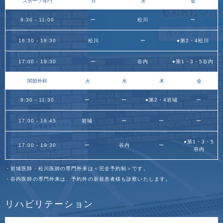
スポーツ専門
月
水
金
9:30 - 11:00
ー
松川
ー
16:30 - 18:30
松川
ー
●第2・4松川
17:00 - 19:30
ー
谷内
●第1・3・5谷内
関節外科
火
水
木
金
9:30 - 11:30
ー
ー
●第2・4岩城
ー
17:00 - 18:45
岩城
ー
ー
ー
●第1・3・5
17:00 - 19:30
ー
谷内
ー
谷内
・岩城医師・松川医師の専門外来は＜完全予約制＞です。
・谷内医師の専門外来は、予約外の新規患者様も診察いたします。
リハビリテーション