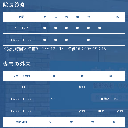
院長診察
時間
月
火
水
木
金
土
日・祝
9:30 - 12:30
●
●
●
●
●
●
ー
16:30 - 19:30
●
●
●
ー
●
ー
ー
＜受付時間＞ 午前9：15～12：15 午後16：00～19：15
専門の外来
スポーツ専門
月
水
金
9:30 - 11:00
ー
松川
ー
16:30 - 18:30
松川
ー
●第2・4松川
17:00 - 19:30
ー
谷内
●第1・3・5谷内
関節外科
火
水
木
金