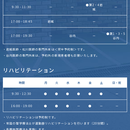
●第2・4岩
9:30 - 11:30
ー
ー
ー
城
17:00 - 18:45
岩城
ー
ー
ー
●第1・3・5
17:00 - 19:30
ー
谷内
ー
谷内
・岩城医師・松川医師の専門外来は＜完全予約制＞です。
・谷内医師の専門外来は、予約外の新規患者様も診察いたします。
リハビリテーション
時間
月
火
水
木
金
土
日・祝
9:30 - 12:30
●
●
●
●
●
●
ー
16:00 - 19:00
●
●
●
ー
●
ー
ー
・リハビリテーションは予約制です。
・常設の理学療法士が運動器リハビリテーションを行います（20分間）。
・各種物理療法も実施します。