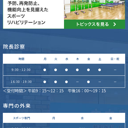
院長診察
時間
月
火
水
木
金
土
日・祝
9:30 - 12:30
●
●
●
●
●
●
ー
16:30 - 19:30
●
●
●
ー
●
ー
ー
＜受付時間＞ 午前9：15～12：15 午後16：00～19：15
専門の外来
スポーツ専門
月
水
金