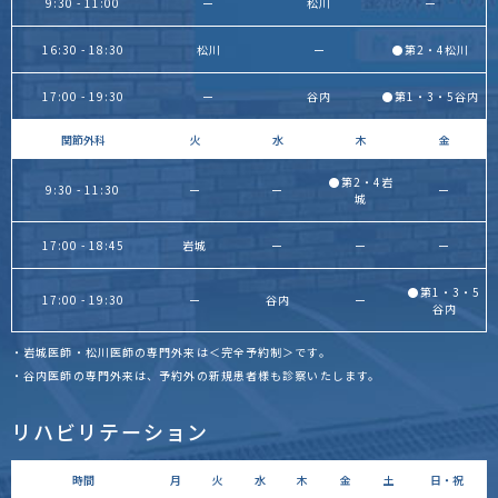
9:30 - 11:00
ー
松川
ー
16:30 - 18:30
松川
ー
●第2・4松川
17:00 - 19:30
ー
谷内
●第1・3・5谷内
関節外科
火
水
木
金
●第2・4岩
9:30 - 11:30
ー
ー
ー
城
17:00 - 18:45
岩城
ー
ー
ー
●第1・3・5
17:00 - 19:30
ー
谷内
ー
谷内
・岩城医師・松川医師の専門外来は＜完全予約制＞です。
・谷内医師の専門外来は、予約外の新規患者様も診察いたします。
リハビリテーション
時間
月
火
水
木
金
土
日・祝