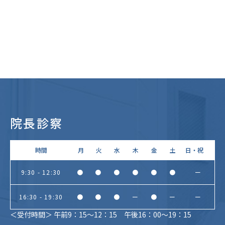
院長診察
時間
月
火
水
木
金
土
日・祝
9:30 - 12:30
●
●
●
●
●
●
ー
16:30 - 19:30
●
●
●
ー
●
ー
ー
＜受付時間＞ 午前9：15～12：15 午後16：00～19：15