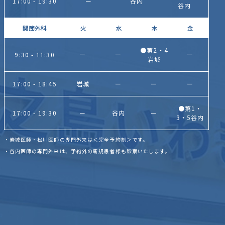
17:00 - 19:30
ー
谷内
谷内
関節外科
火
水
木
金
●第2・4
9:30 - 11:30
ー
ー
ー
岩城
17:00 - 18:45
岩城
ー
ー
ー
●第1・
17:00 - 19:30
ー
谷内
ー
3・5谷内
・岩城医師・松川医師の専門外来は＜完全予約制＞です。
・谷内医師の専門外来は、予約外の新規患者様も診察いたします。