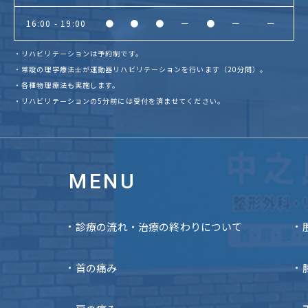
16:00 - 19:00
●
●
●
ー
●
ー
ー
・リハビリテーションは予約制です。
・常設の理学療法士が運動器リハビリテーションを行います（20分間）。
・各種物理療法も実施します。
・リハビリテーションの5分前には受付を済ませてください。
MENU
診療の流れ・治療の終わりについて
首の痛み