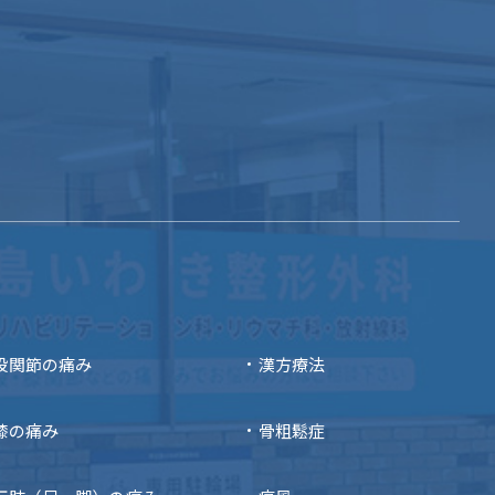
股関節の痛み
漢方療法
膝の痛み
骨粗鬆症