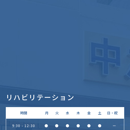
リハビリテーション
時間
月
火
水
木
金
土
日・祝
9:30 - 12:30
●
●
●
●
●
●
ー