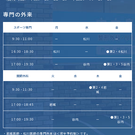
専門の外来
スポーツ専門
月
水
金
9:30 - 11:00
ー
松川
ー
16:30 - 18:30
松川
ー
●第2・4松川
17:00 - 19:30
ー
谷内
●第1・3・5谷内
関節外科
火
水
木
金
●第2・4岩
9:30 - 11:30
ー
ー
ー
城
17:00 - 18:45
岩城
ー
ー
ー
●第1・3・5
17:00 - 19:30
ー
谷内
ー
谷内
・岩城医師・松川医師の専門外来は＜完全予約制＞です。