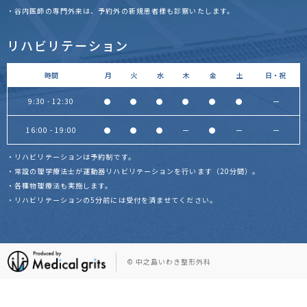
・谷内医師の専門外来は、予約外の新規患者様も診察いたします。
リハビリテーション
時間
月
火
水
木
金
土
日・祝
9:30 - 12:30
●
●
●
●
●
●
ー
16:00 - 19:00
●
●
●
ー
●
ー
ー
・リハビリテーションは予約制です。
・常設の理学療法士が運動器リハビリテーションを行います（20分間）。
・各種物理療法も実施します。
・リハビリテーションの5分前には受付を済ませてください。
© 中之島いわき整形外科