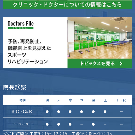
院長診察
時間
月
火
水
木
金
土
日・祝
9:30 - 12:30
●
●
●
●
●
●
ー
16:30 - 19:30
●
●
●
ー
●
ー
ー
＜受付時間＞ 午前9：15～12：15 午後16：00～19：15