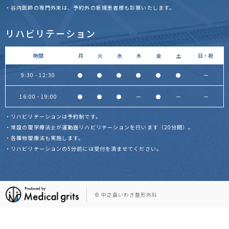
・谷内医師の専門外来は、予約外の新規患者様も診察いたします。
リハビリテーション
時間
月
火
水
木
金
土
日・祝
9:30 - 12:30
●
●
●
●
●
●
ー
16:00 - 19:00
●
●
●
ー
●
ー
ー
・リハビリテーションは予約制です。
・常設の理学療法士が運動器リハビリテーションを行います（20分間）。
・各種物理療法も実施します。
・リハビリテーションの5分前には受付を済ませてください。
© 中之島いわき整形外科