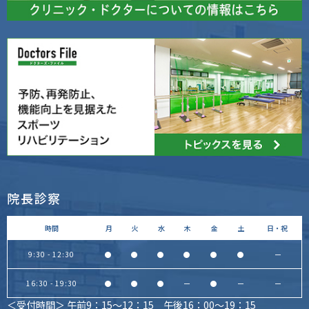
院長診察
時間
月
火
水
木
金
土
日・祝
9:30 - 12:30
●
●
●
●
●
●
ー
16:30 - 19:30
●
●
●
ー
●
ー
ー
＜受付時間＞ 午前9：15～12：15 午後16：00～19：15