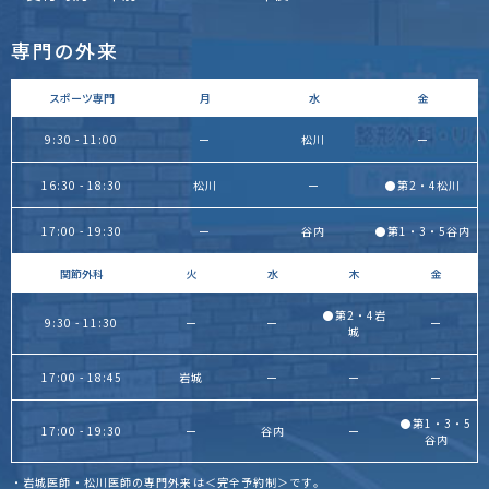
専門の外来
スポーツ専門
月
水
金
9:30 - 11:00
ー
松川
ー
16:30 - 18:30
松川
ー
●第2・4松川
17:00 - 19:30
ー
谷内
●第1・3・5谷内
関節外科
火
水
木
金
●第2・4岩
9:30 - 11:30
ー
ー
ー
城
17:00 - 18:45
岩城
ー
ー
ー
●第1・3・5
17:00 - 19:30
ー
谷内
ー
谷内
・岩城医師・松川医師の専門外来は＜完全予約制＞です。